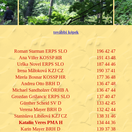
további képek
Roman Starman ERPS SLO
196 42 47
Ana Viller KOSSP HR
191 43 48
Urška Novel ERPS SLO
187 44 46
Irena Máloková KZJ CZ
190 37 41
Mirela Bosnar KOSSP HR
177 36 48
Andrea Otto BRH D
136 47 48
Michael Sandholzer ÖRHB A
136 47 44
Grozdan Grižancic ERPS SLO
137 40 47
Günther Scheid SV D
133 42 45
Verena Mayer BRH D
132 42 44
Stanislava Libišová KZJ CZ
138 31 46
Katalin Veres PMA H
134 44 36
Karin Mayer BRH D
139 37 38