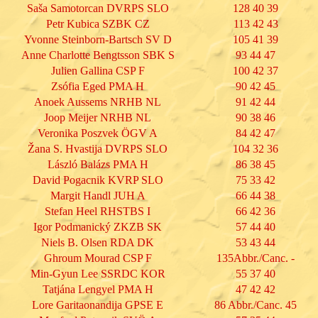
Saša Samotorcan DVRPS SLO
128 40 39
Petr Kubica SZBK CZ
113 42 43
Yvonne Steinborn-Bartsch SV D
105 41 39
Anne Charlotte Bengtsson SBK S
93 44 47
Julien Gallina CSP F
100 42 37
Zsófia Eged PMA H
90 42 45
Anoek Aussems NRHB NL
91 42 44
Joop Meijer NRHB NL
90 38 46
Veronika Poszvek ÖGV A
84 42 47
Žana S. Hvastija DVRPS SLO
104 32 36
László Balázs PMA H
86 38 45
David Pogacnik KVRP SLO
75 33 42
Margit Handl JUH A
66 44 38
Stefan Heel RHSTBS I
66 42 36
Igor Podmanický ZKZB SK
57 44 40
Niels B. Olsen RDA DK
53 43 44
Ghroum Mourad CSP F
135Abbr./Canc. -
Min-Gyun Lee SSRDC KOR
55 37 40
Tatjána Lengyel PMA H
47 42 42
Lore Garitaonandija GPSE E
86 Abbr./Canc. 45