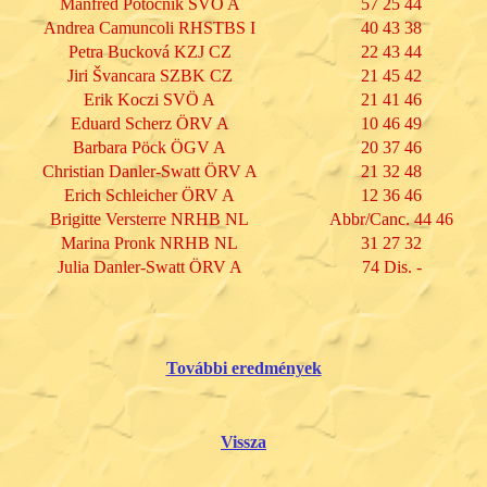
Manfred Potocnik SVÖ A
57 25 44
Andrea Camuncoli RHSTBS I
40 43 38
Petra Bucková KZJ CZ
22 43 44
Jiri Švancara SZBK CZ
21 45 42
Erik Koczi SVÖ A
21 41 46
Eduard Scherz ÖRV A
10 46 49
Barbara Pöck ÖGV A
20 37 46
Christian Danler-Swatt ÖRV A
21 32 48
Erich Schleicher ÖRV A
12 36 46
Brigitte Versterre NRHB NL
Abbr/Canc. 44 46
Marina Pronk NRHB NL
31 27 32
Julia Danler-Swatt ÖRV A
74 Dis. -
További eredmények
Vissza